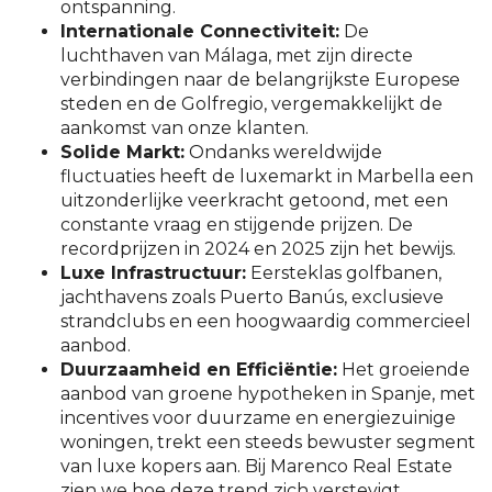
ontspanning.
Internationale Connectiviteit:
De
luchthaven van Málaga, met zijn directe
verbindingen naar de belangrijkste Europese
steden en de Golfregio, vergemakkelijkt de
aankomst van onze klanten.
Solide Markt:
Ondanks wereldwijde
fluctuaties heeft de luxemarkt in Marbella een
uitzonderlijke veerkracht getoond, met een
constante vraag en stijgende prijzen. De
recordprijzen in 2024 en 2025 zijn het bewijs.
Luxe Infrastructuur:
Eersteklas golfbanen,
jachthavens zoals Puerto Banús, exclusieve
strandclubs en een hoogwaardig commercieel
aanbod.
Duurzaamheid en Efficiëntie:
Het groeiende
aanbod van groene hypotheken in Spanje, met
incentives voor duurzame en energiezuinige
woningen, trekt een steeds bewuster segment
van luxe kopers aan. Bij Marenco Real Estate
zien we hoe deze trend zich verstevigt.