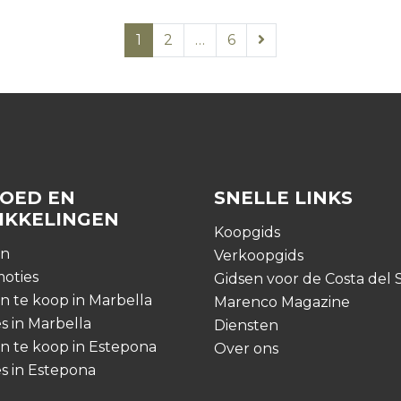
1
2
…
6
OED EN
SNELLE LINKS
IKKELINGEN
Koopgids
en
Verkoopgids
moties
Gidsen voor de Costa del 
 te koop in Marbella
Marenco Magazine
s in Marbella
Diensten
 te koop in Estepona
Over ons
s in Estepona