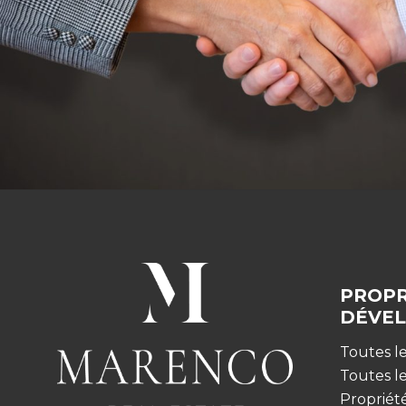
PROPR
DÉVE
Toutes le
Toutes l
Propriét