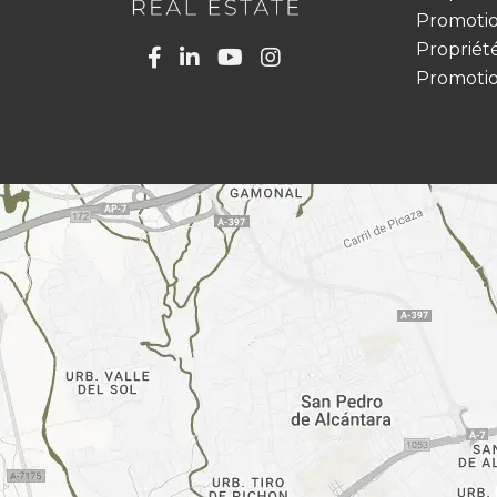
Promotio
Propriét
Promotio