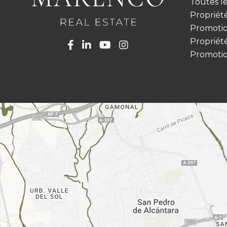
Toutes l
Propriét
Promotio
Propriét
Promotio