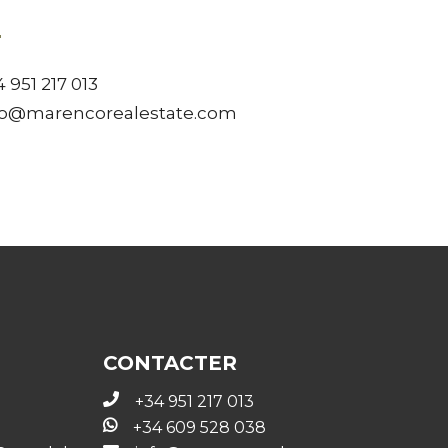
 951 217 013
fo@marencorealestate.com
CONTACTER
+34 951 217 013
+34 609 528 038