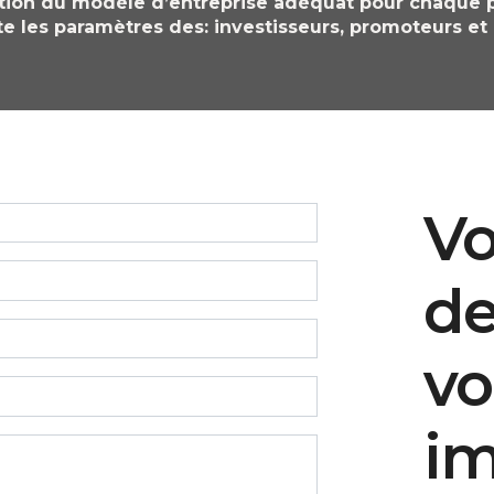
ition du modèle d’entreprise adéquat pour chaque p
 les paramètres des: investisseurs, promoteurs et 
Vo
de
vo
im