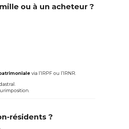
ille ou à un acheteur ?
patrimoniale
via l’IRPF ou l’IRNR.
dastral.
urimposition.
on-résidents ?