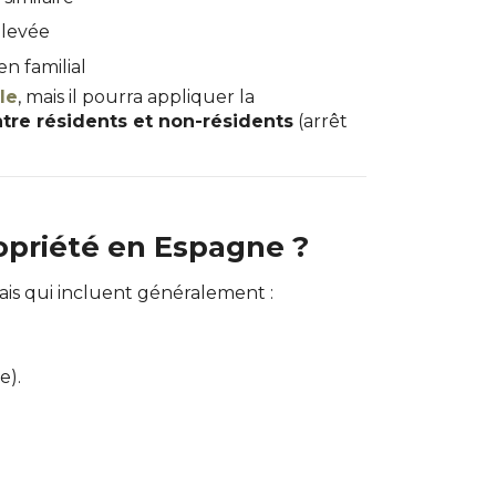
élevée
en familial
le
, mais il pourra appliquer la
entre résidents et non-résidents
(arrêt
opriété en Espagne ?
ais qui incluent généralement :
e).