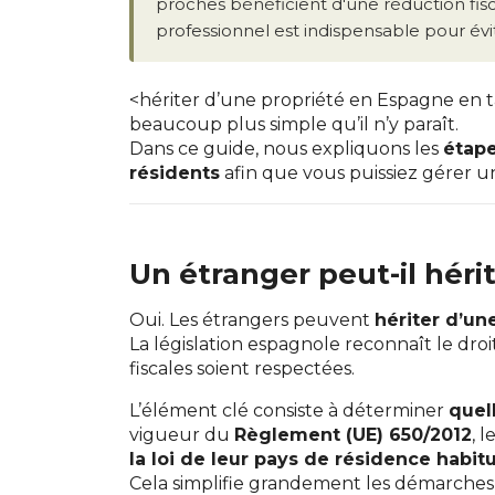
proches bénéficient d'une réduction fi
professionnel est indispensable pour évi
<hériter d’une propriété en Espagne en t
beaucoup plus simple qu’il n’y paraît.
Dans ce guide, nous expliquons les
étape
résidents
afin que vous puissiez gérer un
Un étranger peut-il héri
Oui. Les étrangers peuvent
hériter d’un
La législation espagnole reconnaît le droi
fiscales soient respectées.
L’élément clé consiste à déterminer
quell
vigueur du
Règlement (UE) 650/2012
, 
la loi de leur pays de résidence habitu
Cela simplifie grandement les démarches p