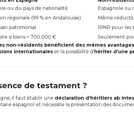
nts en Espagne
Non-résident
le ou du pays de nationalité
Espagnole ou na
on régionale (99 % en Andalousie)
Même réduction
gain patrimonial
IRNR pour les 
ire si biens > 700 000 €
Seulement pour
les non-résidents bénéficient des mêmes avantages 
ions internationales
et la possibilité d’
hériter d’une p
absence de testament ?
ne, il faut établir une
déclaration d’héritiers ab inte
aire espagnol et nécessite la présentation des document