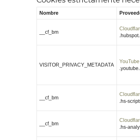
Nombre
Proveedo
Cloudflar
__cf_bm
.hubspot
YouTube
VISITOR_PRIVACY_METADATA
.youtube
Cloudflar
__cf_bm
.hs-scrip
Cloudflar
__cf_bm
.hs-analy