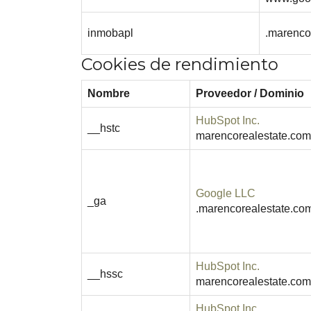
inmobapl
.marenco
Cookies de rendimiento
Nombre
Proveedor / Dominio
HubSpot Inc.
__hstc
marencorealestate.com
Google LLC
_ga
.marencorealestate.co
HubSpot Inc.
__hssc
marencorealestate.com
HubSpot Inc.