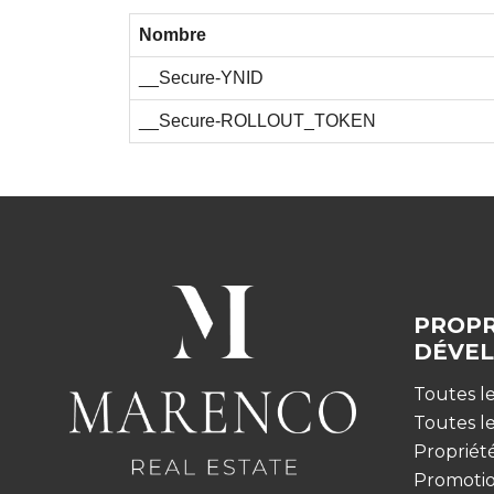
Nombre
__Secure-YNID
__Secure-ROLLOUT_TOKEN
PROPR
DÉVE
Toutes le
Toutes l
Propriét
Promotio