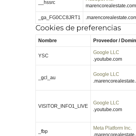
__hssrc
marencorealestate.com
_ga_FG0CC8JRT1
.marencorealestate.co
Cookies de preferencias
Nombre
Proveedor / Domin
Google LLC
YSC
.youtube.com
Google LLC
_gcl_au
.marencorealestate
Google LLC
VISITOR_INFO1_LIVE
.youtube.com
Meta Platform Inc.
_fbp
.marencorealestate