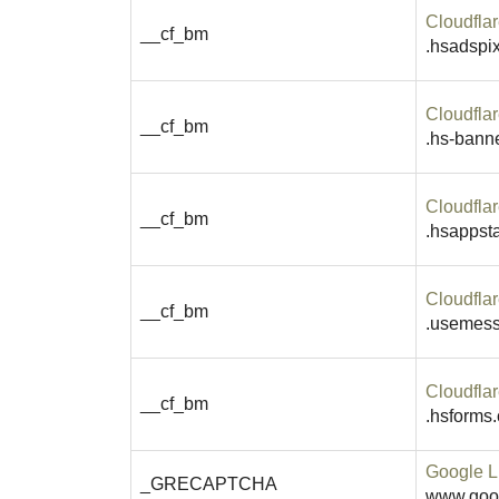
Cloudflar
__cf_bm
.hsadspix
Cloudflar
__cf_bm
.hs-bann
Cloudflar
__cf_bm
.hsappsta
Cloudflar
__cf_bm
.usemes
Cloudflar
__cf_bm
.hsforms
Google 
_GRECAPTCHA
www.goo