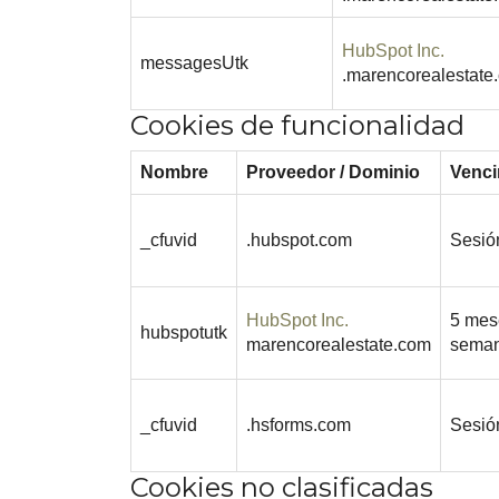
HubSpot Inc.
messagesUtk
.marencorealestate
Cookies de funcionalidad
Nombre
Proveedor / Dominio
Venci
_cfuvid
.hubspot.com
Sesió
HubSpot Inc.
5 mes
hubspotutk
marencorealestate.com
sema
_cfuvid
.hsforms.com
Sesió
Cookies no clasificadas