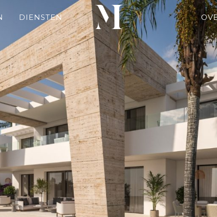
N
DIENSTEN
OV