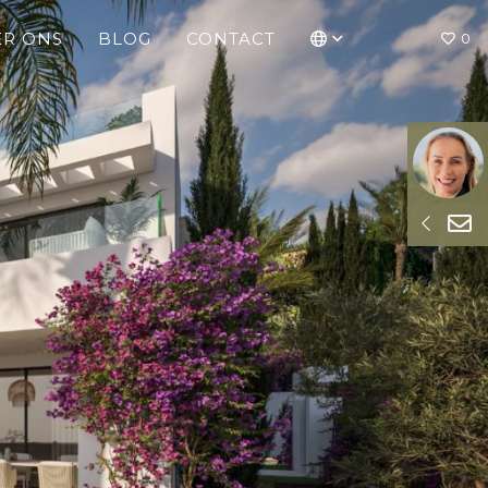
ER ONS
BLOG
CONTACT
0