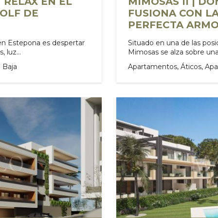
Y RELAX EN EL
MIMOSAS II | D
OLF DE
FUSIONA CON L
PERFECTA ARMO
 en Estepona es despertar
Situado en una de las posic
 luz...
Mimosas se alza sobre una 
 Baja
Apartamentos, Áticos, Ap