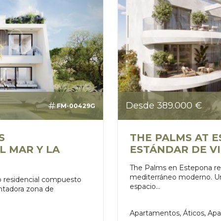
Desde 389.000 €
FM-00429G
S
THE PALMS AT 
 MAR Y LA
ESTÁNDAR DE V
The Palms en Estepona repr
mediterráneo moderno. Una 
 residencial compuesto
espacio...
antadora zona de
Apartamentos, Áticos, Ap