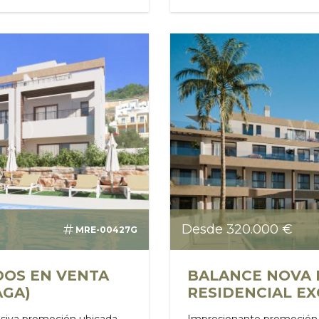
Desde 320.000 €
MRE-00427G
DOS EN VENTA
BALANCE NOVA F
AGA)
RESIDENCIAL EX
usiva promoción ubicada
Impresionante promoción 