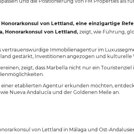
passen und die Positionierung von FM Properties als f
, Honorarkonsul von Lettland, eine einzigartige Ref
la, Honorarkonsul von Lettland,
zeigt, wie Führung, gl
s vertrauenswürdige Immobilienagentur im Luxussegment
and gestärkt, Investitionen angezogen und kulturelle
reinen, zeigt, dass Marbella nicht nur ein Touristenziel i
ienmöglichkeiten.
it einer etablierten Agentur erkunden möchten, entdec
 wie
Nueva Andalucía
und der
Goldenen Meile
an.
Honorarkonsul von Lettland in Málaga und Ost-Andalusi