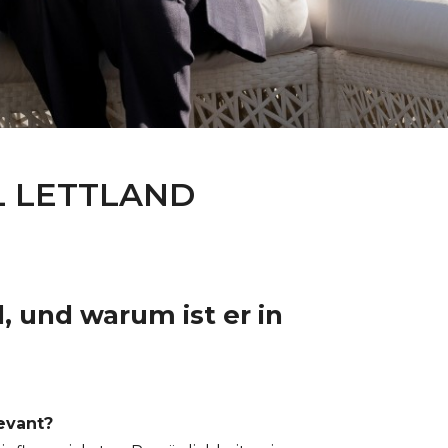
 LETTLAND
, und warum ist er in
levant?