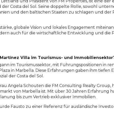
Lettland und Präsident von FM Properties, ist eine der 
der Costa del Sol. Seine doppelte Rolle, sowohl untern
nien und den baltischen Staaten zu schlagen und der R
stärke, globale Vision und lokales Engagement miteinan
ndern auch für die wirtschaftliche Entwicklung und die P
Martínez Villa im Tourismus- und Immobiliensektor
begann im Tourismussektor, mit Führungspositionen in r
laza in Marbella. Diese Erfahrungen gaben ihm tiefen Ei
ial der Costa del Sol.
rau Angela Schouten die FM Consulting Realty Group,
smarkt von Marbella ist. Mit über 30 Jahren Erfahrun
lanung bis zum Vertrieb exklusiver Immobilien.
de Fausto zu einer Referenz für ausländische Investoren