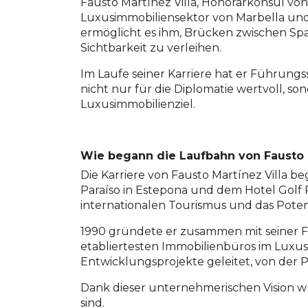
Fausto Martínez Villa, Honorarkonsul von 
Luxusimmobiliensektor von Marbella und 
ermöglicht es ihm, Brücken zwischen Spa
Sichtbarkeit zu verleihen.
Im Laufe seiner Karriere hat er Führungs
nicht nur für die Diplomatie wertvoll, so
Luxusimmobilienziel.
Wie begann die Laufbahn von Fausto 
Die Karriere von Fausto Martínez Villa 
Paraíso in Estepona und dem Hotel Golf P
internationalen Tourismus und das Potenz
1990 gründete er zusammen mit seiner F
etabliertesten Immobilienbüros im Luxu
Entwicklungsprojekte geleitet, von der P
Dank dieser unternehmerischen Vision wur
sind.