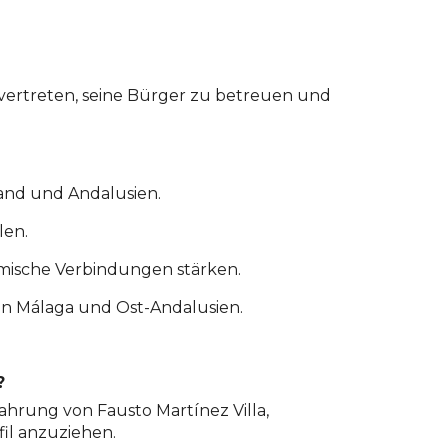
zu vertreten, seine Bürger zu betreuen und
land und Andalusien.
len.
demische Verbindungen stärken.
d in Málaga und Ost-Andalusien.
?
ahrung von Fausto Martínez Villa,
fil anzuziehen.