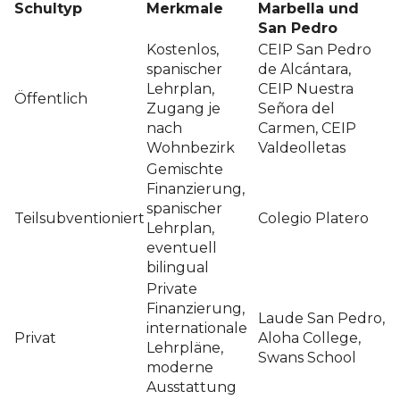
Schultyp
Merkmale
Marbella und
San Pedro
Kostenlos,
CEIP San Pedro
spanischer
de Alcántara,
Lehrplan,
CEIP Nuestra
Öffentlich
Zugang je
Señora del
nach
Carmen, CEIP
Wohnbezirk
Valdeolletas
Gemischte
Finanzierung,
spanischer
Teilsubventioniert
Colegio Platero
Lehrplan,
eventuell
bilingual
Private
Finanzierung,
Laude San Pedro,
internationale
Privat
Aloha College,
Lehrpläne,
Swans School
moderne
Ausstattung