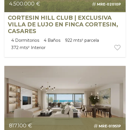
4.500.000 €
MRE-02010P
BUSCAR
CORTESIN HILL CLUB | EXCLUSIVA
VILLA DE LUJO EN FINCA CORTESIN,
CASARES
4
Dormitorios
4
Baños
922 mts²
parcela
372 mts²
Interior
817.100 €
MRE-01951P