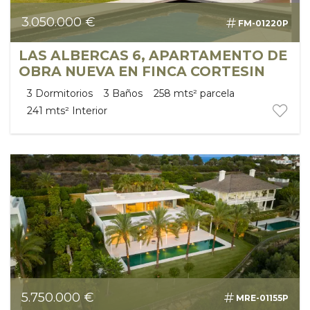
3.050.000 €
FM-01220P
LAS ALBERCAS 6, APARTAMENTO DE
OBRA NUEVA EN FINCA CORTESIN
3
Dormitorios
3
Baños
258 mts²
parcela
241 mts²
Interior
5.750.000 €
MRE-01155P