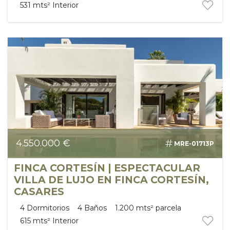
531 mts²
Interior
4.550.000 €
MRE-01713P
FINCA CORTESÍN | ESPECTACULAR
VILLA DE LUJO EN FINCA CORTESÍN,
CASARES
4
Dormitorios
4
Baños
1.200 mts²
parcela
615 mts²
Interior