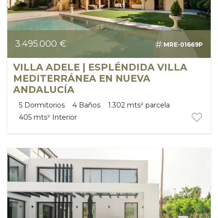
3.495.000 €
MRE-01669P
VILLA ADELE | ESPLÉNDIDA VILLA
MEDITERRÁNEA EN NUEVA
ANDALUCÍA
5
Dormitorios
4
Baños
1.302 mts²
parcela
405 mts²
Interior