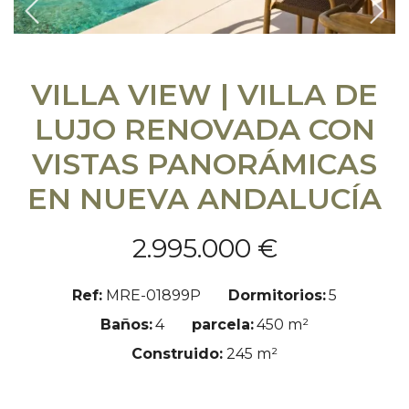
Previous
Sigu
VILLA VIEW | VILLA DE
LUJO RENOVADA CON
VISTAS PANORÁMICAS
EN NUEVA ANDALUCÍA
2.995.000 €
Ref:
MRE-01899P
Dormitorios:
5
Baños:
4
parcela:
450 m²
Construido:
245 m²