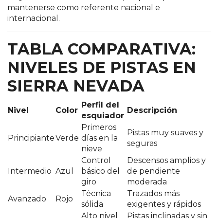
mantenerse como referente nacional e
internacional.
TABLA COMPARATIVA:
NIVELES DE PISTAS EN
SIERRA NEVADA
Perfil del
Nivel
Color
Descripción
esquiador
Primeros
Pistas muy suaves y
Principiante
Verde
días en la
seguras
nieve
Control
Descensos amplios y
Intermedio
Azul
básico del
de pendiente
giro
moderada
Técnica
Trazados más
Avanzado
Rojo
sólida
exigentes y rápidos
Alto nivel
Pistas inclinadas y sin