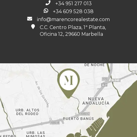
+34 951 217 013
+34 609 528 038
info@marencorealestate.com
C.C. Centro Plaza, 1ª Planta,
Oficina 12, 29660 Marbella